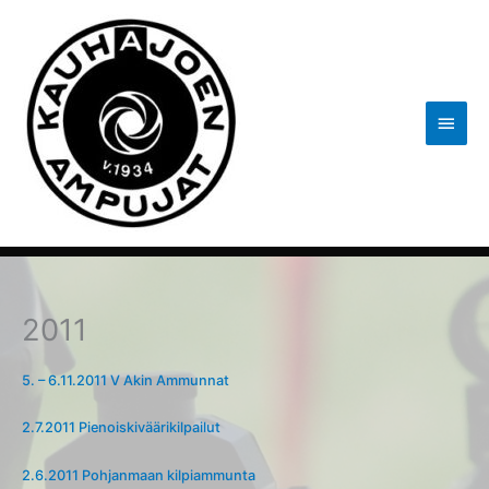
Siirry
sisältöön
Pääva
2011
5. – 6.11.2011 V Akin Ammunnat
2.7.2011 Pienoiskiväärikilpailut
2.6.2011 Pohjanmaan kilpiammunta