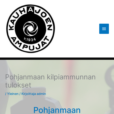
Siirry
sisältöön
Pääva
Pohjanmaan kilpiammunnan
tulokset
/
Yleinen
/ Kirjoittaja
admin
Pohjanmaan