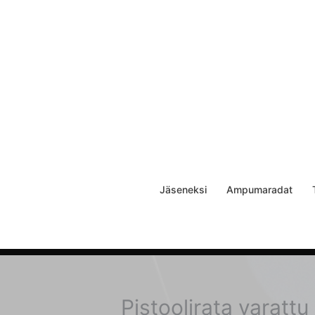
Siirry
sisältöön
Jäseneksi
Ampumaradat
Pistoolirata varattu