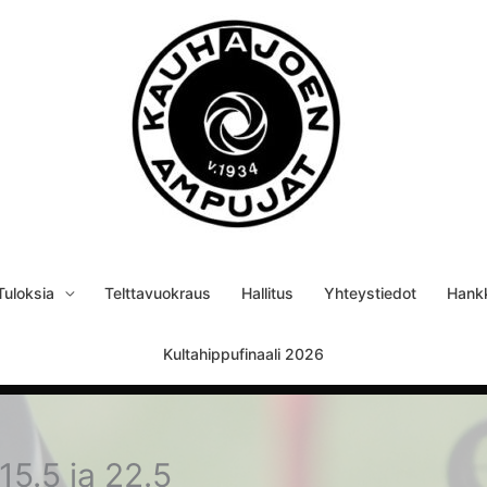
Tuloksia
Telttavuokraus
Hallitus
Yhteystiedot
Hank
Kultahippufinaali 2026
 15.5 ja 22.5