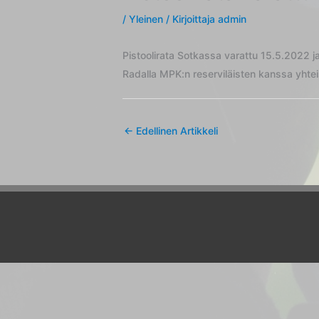
/
Yleinen
/ Kirjoittaja
admin
Pistoolirata Sotkassa varattu 15.5.2022 
Radalla MPK:n reserviläisten kanssa yhtei
←
Edellinen Artikkeli