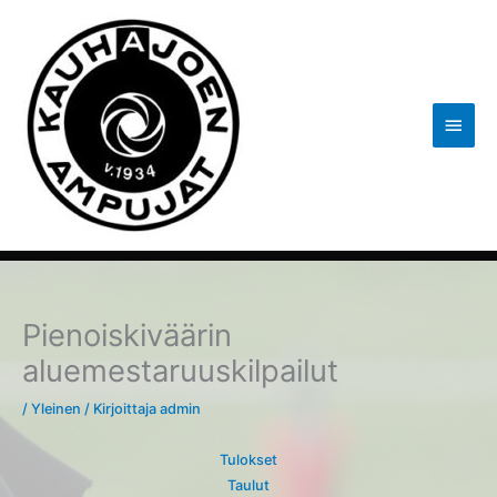
Siirry
sisältöön
Pääva
Pienoiskiväärin
aluemestaruuskilpailut
/
Yleinen
/ Kirjoittaja
admin
Tulokset
Taulut