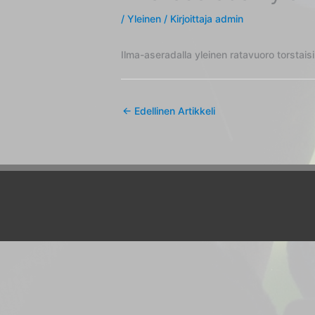
/
Yleinen
/ Kirjoittaja
admin
Ilma-aseradalla yleinen ratavuoro torstais
←
Edellinen Artikkeli