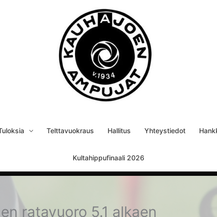
Tuloksia
Telttavuokraus
Hallitus
Yhteystiedot
Hank
Kultahippufinaali 2026
en ratavuoro 5.1 alkaen