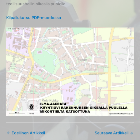
teollisuushallin oikealla puolella.
Kilpailukutsu PDF-muodossa
←
Edellinen Artikkeli
Seuraava Artikkeli
→