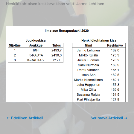
Henkilökohtaisen keskiarvokisan voitti Jarmo Lehtinen.
←
Edellinen Artikkeli
Seuraava Artikkeli
→